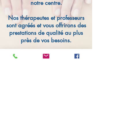
notre centre.
Nos thérapeutes et professeurs
sont agréés et vous offrirons des
prestations de qualité au plus
près de vos besoins.
Dans l'attente de vous
rencontrer, nous vous
souhaitons une agréable visite
!!
Où nous trouver:
Chemin du Vuillonnex 44
/
1232 Confignon - Genève
022 757 12 34