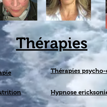
Thérapies
Thérapies psycho-
apie
trition
Hypnose erickson