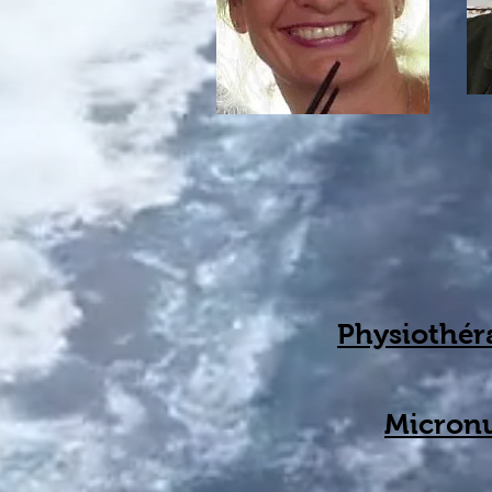
Physiothér
Micronu